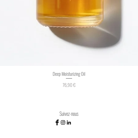
Deep Moisturizing Oil
Prix
76,90 €
Suivez-nous