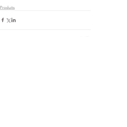
Produits
Commentaires
Rédigez un commentaire...