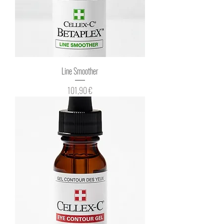
Line Smoother
Prix
101,90 €